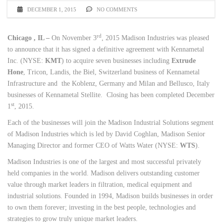
DECEMBER 1, 2015
NO COMMENTS
rd
Chicago , IL –
On November 3
, 2015 Madison Industries was pleased
to announce that it has signed a definitive agreement with Kennametal
Inc. (NYSE:
KMT
) to acquire seven businesses including
Extrude
Hone
, Tricon, Landis, the Biel, Switzerland business of Kennametal
Infrastructure and the Koblenz, Germany and Milan and Bellusco, Italy
businesses of Kennametal Stellite. Closing has been completed December
st
1
, 2015.
Each of the businesses will join the Madison Industrial Solutions segment
of Madison Industries which is led by David Coghlan, Madison Senior
Managing Director and former CEO of Watts Water (NYSE:
WTS
).
Madison Industries is one of the largest and most successful privately
held companies in the world. Madison delivers outstanding customer
value through market leaders in filtration, medical equipment and
industrial solutions. Founded in 1994, Madison builds businesses in order
to own them forever; investing in the best people, technologies and
strategies to grow truly unique market leaders.