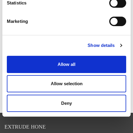
Statistics
WIE EXTRUSAX DIE LEISTUNG DER
ALUMINIUMEXTRUSION MIT ABRASIVE FLOW
MACHINING (AFM) STEIGERTE
Marketing
Show details
ILA BERLIN 2026: DIE GLOBALE LUFT- UND
RAUMFAHRTINDUSTRIE TRIFFT SICH IN BERLIN
Allow all
Allow selection
RAPID + TCT 2026: DIE FÜHRENDE AM-
VERANSTALTUNG KEHRT IN EINER SICH
WANDELNDEN INDUSTRIELANDSCHAFT ZURÜCK
Deny
EXTRUDE HONE