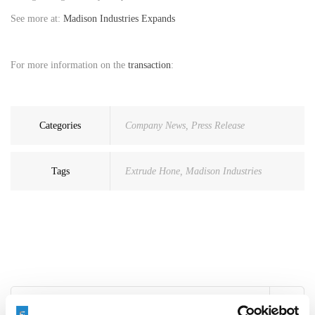
See more at:
Madison Industries Expands
For more information on the
transaction
:
Categories
Company News
,
Press Release
Tags
Extrude Hone
,
Madison Industries
Search
for: