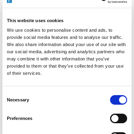
Neueste Beiträge
This website uses cookies
We use cookies to personalise content and ads, to
provide social media features and to analyse our traffic.
We also share information about your use of our site with
ENTGRATEN VON HYDRAULIKVERTEILERBLÖCKEN:
our social media, advertising and analytics partners who
EIN ENTSCHEIDENDER FAKTOR FÜR DIE
may combine it with other information that you’ve
ZUVERLÄSSIGKEIT VON SCHWERMASCHINEN
provided to them or that they’ve collected from your use
of their services.
Consent
WIE EXTRUDE HONE DIE LEISTUNGSGRENZEN IN DER
Necessary
FORMEL 1 NEU DEFINIERT
Selection
Preferences