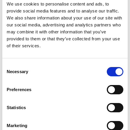
We use cookies to personalise content and ads, to
interkondylären Bereich des CoCr-Knieimplantats (zentraler Kastenteil
provide social media features and to analyse our traffic.
und Nocken) äußerst wettbewerbsfähig. Die ECM-Bearbeitung ist schnell
We also share information about your use of our site with
und kostengünstig, da die Zähigkeit des Materials für ECM keine Rolle
our social media, advertising and analytics partners who
spielt.
may combine it with other information that you’ve
Wenn nur eine Entgratung erforderlich ist, kann das
thermische
provided to them or that they’ve collected from your use
Entgraten
eingesetzt werden, um Grate und unerwünschtes Material in
of their services.
Millisekunden zu entfernen. TEM-spezifische Anwendungen können auch
einige thermoplastische Werkstoffe betreffen. Es wird nicht nur eine
Gratentfernung, sondern auch eine Oberflächenverbesserung erreicht.
Consent
Necessary
Selection
Abrasive Fließbearbeitung für das Polieren
Preferences
medizinischer Geräte
Die
abtragende Fließbearbeitung
ist das gängige Verfahren, das bereits
Statistics
für zahlreiche von der FDA zugelassene medizinische Geräte qualifiziert
ist, bei denen es sich zumeist um implantierbare Geräte handelt.
MICROFLOW
gehört zur gleichen Familie und ist jetzt auch in einer
Marketing