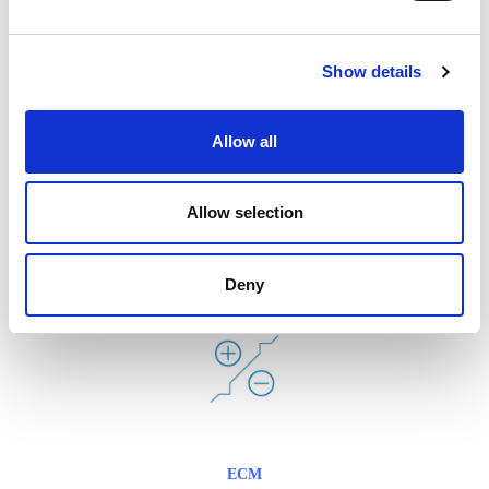
High-Flow-Variante erhältlich, die Sie in Betracht ziehen sollten, wenn
Sie kleine Durchgänge zu polieren haben.
Show details
Lohnfertigungen für die Endbearbeitung von
Medizinprodukten
Allow all
Übrigens, Sie brauchen nicht zu investieren, “LASSEN SIE UNS DAS
FÜR SIE TUN” und profitieren Sie von unserem
Contract Shop
Allow selection
Angebot.
Deny
ECM