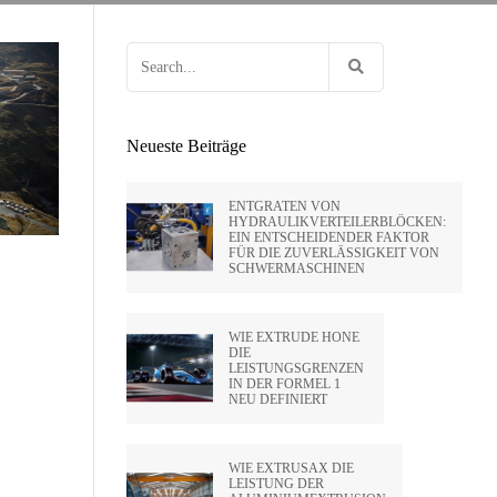
 HUNTLEY
OCK
EN VON FEUERWAFFEN
HOLTE VON
Search
E
G FÜR
RIFLING
for:
ENPRESSEN
SA
Neueste Beiträge
IDE CA –
ENTGRATEN VON
HYDRAULIKVERTEILERBLÖCKEN:
EIN ENTSCHEIDENDER FAKTOR
PVT LTD
FÜR DIE ZUVERLÄSSIGKEIT VON
SCHWERMASCHINEN
SATO –
WIE EXTRUDE HONE
DIE
LEISTUNGSGRENZEN
HAI)
IN DER FORMEL 1
NEU DEFINIERT
WIE EXTRUSAX DIE
LEISTUNG DER