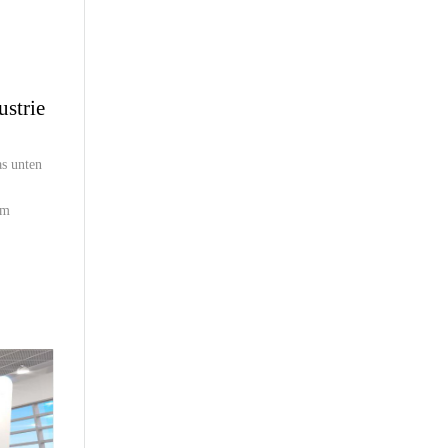
strie
as unten
um