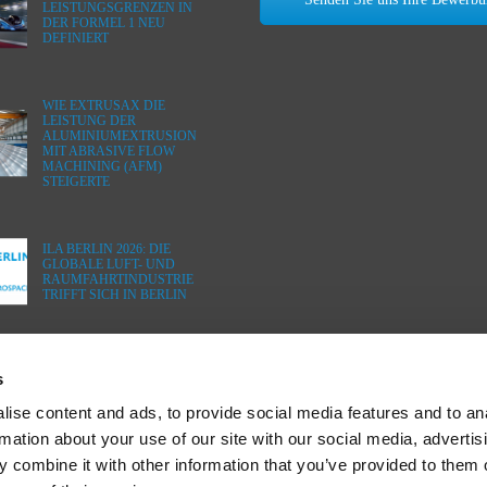
LEISTUNGSGRENZEN IN
DER FORMEL 1 NEU
DEFINIERT
WIE EXTRUSAX DIE
LEISTUNG DER
ALUMINIUMEXTRUSION
MIT ABRASIVE FLOW
MACHINING (AFM)
STEIGERTE
ILA BERLIN 2026: DIE
GLOBALE LUFT- UND
RAUMFAHRTINDUSTRIE
TRIFFT SICH IN BERLIN
s
ise content and ads, to provide social media features and to an
rmation about your use of our site with our social media, advertis
 combine it with other information that you’ve provided to them o