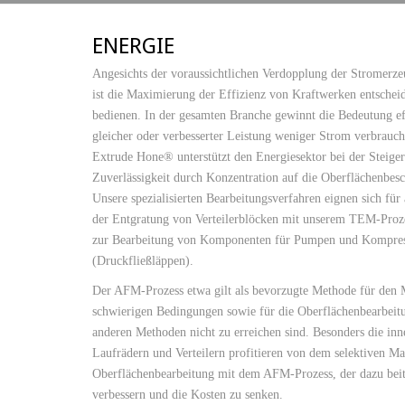
ENERGIE
Angesichts der voraussichtlichen Verdopplung der Stromer
ist die Maximierung der Effizienz von Kraftwerken entsche
bedienen. In der gesamten Branche gewinnt die Bedeutung eff
gleicher oder verbesserter Leistung weniger Strom verbrau
Extrude Hone® unterstützt den Energiesektor bei der Steige
Zuverlässigkeit durch Konzentration auf die Oberflächenbes
Unsere spezialisierten Bearbeitungsverfahren eignen sich fü
der Entgratung von Verteilerblöcken mit unserem TEM-Proze
zur Bearbeitung von Komponenten für Pumpen und Kompre
(Druckfließläppen).
Der AFM-Prozess etwa gilt als bevorzugte Methode für den M
schwierigen Bedingungen sowie für die Oberflächenbearbeitu
anderen Methoden nicht zu erreichen sind. Besonders die in
Laufrädern und Verteilern profitieren von dem selektiven Ma
Oberflächenbearbeitung mit dem AFM-Prozess, der dazu beit
verbessern und die Kosten zu senken.