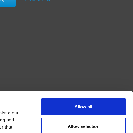
Allow all
alyse our
ing and
Allow selection
r that