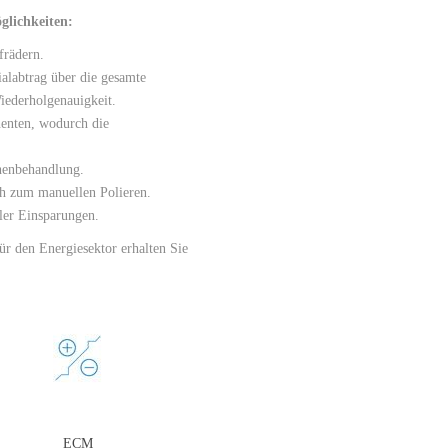
glichkeiten:
frädern.
alabtrag über die gesamte
iederholgenauigkeit.
enten, wodurch die
henbehandlung.
ich zum manuellen Polieren.
ler Einsparungen.
r den Energiesektor erhalten Sie
ECM