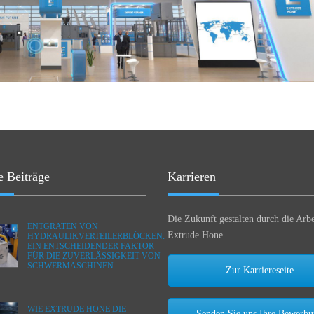
e Beiträge
Karrieren
Die Zukunft gestalten durch die Arbe
ENTGRATEN VON
Extrude Hone
HYDRAULIKVERTEILERBLÖCKEN:
EIN ENTSCHEIDENDER FAKTOR
FÜR DIE ZUVERLÄSSIGKEIT VON
SCHWERMASCHINEN
Zur Karriereseite
WIE EXTRUDE HONE DIE
Senden Sie uns Ihre Bewerb