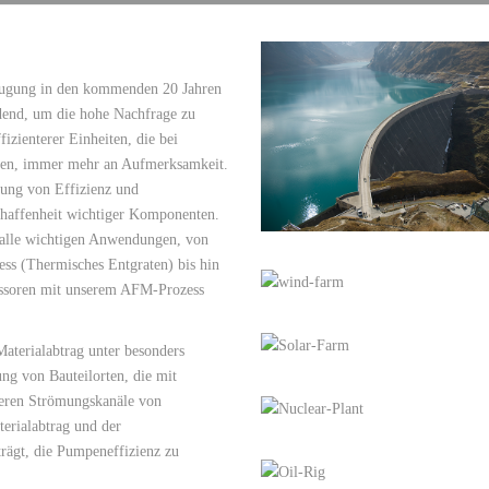
BEARBEITUNG (DYNAMIC ECM)
EXTRUDE HONE LLC –
SCHUSSWAFFEN
IONENBL
ENTGRAT
– USA
GENERALÜBER
ENTGRATEN
EXTRUDE HON
WERKZEU
BARREL 
EXTRUDE HONE LLC –
zeugung in den kommenden 20 Jahren
TABLETT
STERLING HEIGHTS – U
idend, um die hohe Nachfrage zu
izienterer Einheiten, die bei
EXTRUDE HONE RIVERS
chen, immer mehr an Aufmerksamkeit.
USA
rung von Effizienz und
chaffenheit wichtiger Komponenten.
EXTRUDE HONE INDIA 
r alle wichtigen Anwendungen, von
ss (Thermisches Entgraten) bis hin
ssoren mit unserem AFM-Prozess
EXTRUDE HONE K.K. MI
JAPAN
aterialabtrag unter besonders
EXTRUDE HONE (SHANG
ng von Bauteilorten, die mit
CO., LTD – CHINA
neren Strömungskanäle von
terialabtrag und der
rägt, die Pumpeneffizienz zu