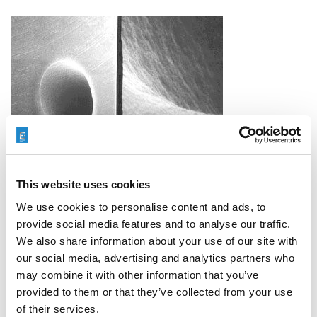
This website uses cookies
We use cookies to personalise content and ads, to
Besonderheiten von MICROFLOW TEST:
provide social media features and to analyse our traffic.
Als Einzelmaschine geringerer Platzbedarf im Vergleich zu
We also share information about your use of our site with
anderen vollautomatischen Systemen zur Durchflussmessung.
our social media, advertising and analytics partners who
Je nach Produktionsanforderungen skalierbar.
may combine it with other information that you’ve
Zuverlässigkeit und Präzision mit einer Plattform, die leicht zu
provided to them or that they’ve collected from your use
bedienen ist.
of their services.
Aufrechterhaltung einer Wiederholbarkeit von +/- 0,25 % mit