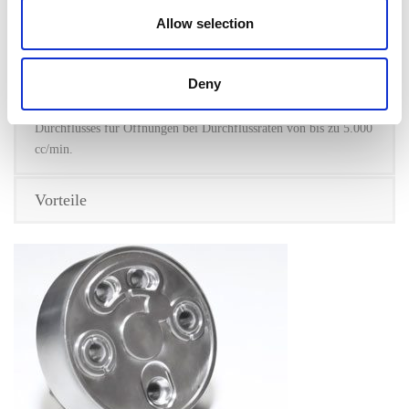
MICROFLOW- Prozess von Extrude Hone ideal für die
Allow selection
folgenden Anwendungen im Bereich Oberflächenbearbeitung:
Verrundung
:
Erzielung einer Geometrie mit exakten Radien für
Öffnungen zwischen 50 µm und 2 mm.
Deny
Durchflusssteuerung
:
Erzielung eines definierten hydraulischen
Durchflusses für Öffnungen bei Durchflussraten von bis zu 5.000
cc/min.
Vorteile