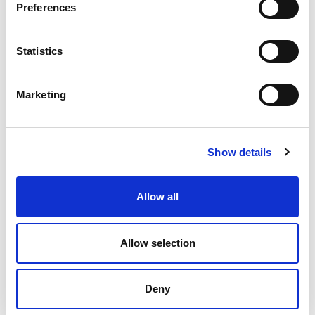
Preferences
FORMEL 1 NEU DEFINIERT
Statistics
Marketing
WIE EXTRUSAX DIE LEISTUNG DER
ALUMINIUMEXTRUSION MIT ABRASIVE FLOW
MACHINING (AFM) STEIGERTE
Show details
Allow all
ILA BERLIN 2026: DIE GLOBALE LUFT- UND
RAUMFAHRTINDUSTRIE TRIFFT SICH IN BERLIN
Allow selection
Deny
RAPID + TCT 2026: DIE FÜHRENDE AM-
VERANSTALTUNG KEHRT IN EINER SICH