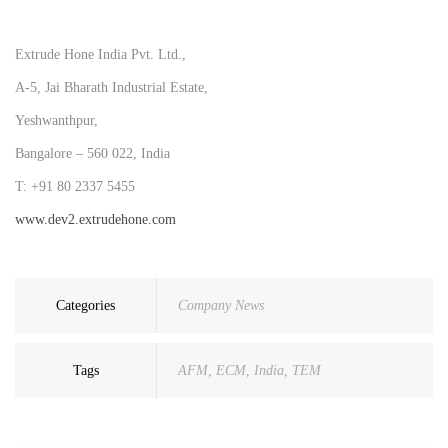
Extrude Hone India Pvt. Ltd.,
A-5, Jai Bharath Industrial Estate,
Yeshwanthpur,
Bangalore – 560 022, India
T: +91 80 2337 5455
www.dev2.extrudehone.com
Categories
Company News
Tags
AFM
,
ECM
,
India
,
TEM