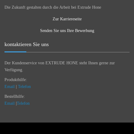
Die Zukunft gestalten durch die Arbeit bei Extrude Hone
Zur Karriereseite
Senden Sie uns Ihre Bewerbung
kontaktieren Sie uns
Der Kundenservice von EXTRUDE HONE steht Ihnen gerne zur
Verfügung.
Produkthilfe:
Email
|
Telefon
Bestellhilfe:
Email
|
Telefon