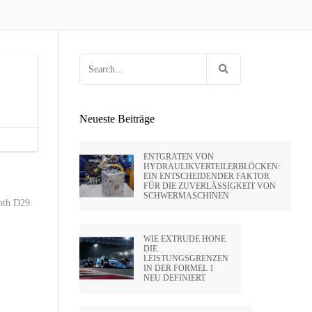
 HUNTLEY
OCK
EN VON FEUERWAFFEN
HOLTE VON
E
G FÜR
RIFLING
ENPRESSEN
Search
SA
for:
IDE CA –
Neueste Beiträge
PVT LTD
ENTGRATEN VON
HYDRAULIKVERTEILERBLÖCKEN:
EIN ENTSCHEIDENDER FAKTOR
FÜR DIE ZUVERLÄSSIGKEIT VON
SATO –
SCHWERMASCHINEN
ooth D29.
HAI)
WIE EXTRUDE HONE
DIE
LEISTUNGSGRENZEN
IN DER FORMEL 1
NEU DEFINIERT