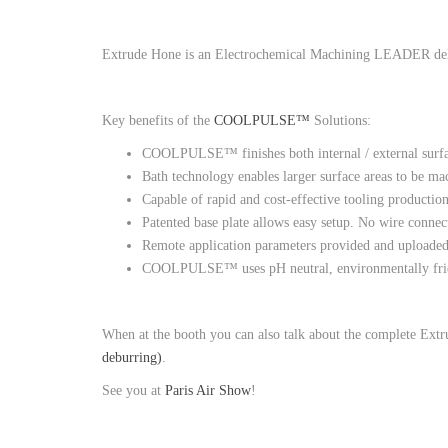
Extrude Hone is an Electrochemical Machining LEADER deliv
Key benefits of the
COOLPULSE™
Solutions:
COOLPULSE™ finishes both internal / external surfa
Bath technology enables larger surface areas to be ma
Capable of rapid and cost-effective tooling production
Patented base plate allows easy setup. No wire connect
Remote application parameters provided and uploade
COOLPULSE™ uses pH neutral, environmentally frien
When at the booth you can also talk about the complete Extr
deburring)
.
See you at
Paris Air Show
!