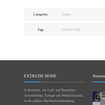
Categories
Events
Tags
COOLPULSE
EXTRUDE HONE
Neuest
In Branchen, wie Luft- und Raumfahrt,
Automobilbau, Energie und Medizintechnik,
ist die präzise Oberflächenbehandlung