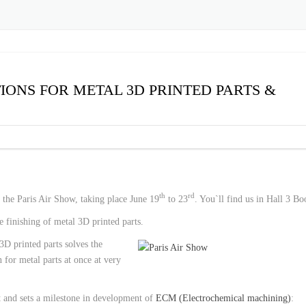
BEARBEITUNG (DYNAMIC ECM)
EXTRUDE HONE LLC –
SCHUSSWAFFEN
IONENBL
ENTGRAT
– USA
GENERALÜBER
ENTGRATEN
EXTRUDE HON
WERKZEU
BARREL 
EXTRUDE HONE LLC –
TABLETT
STERLING HEIGHTS – U
IONS FOR METAL 3D PRINTED PARTS &
EXTRUDE HONE RIVERS
USA
EXTRUDE HONE INDIA 
EXTRUDE HONE K.K. MI
th
rd
JAPAN
he Paris Air Show, taking place June 19
to 23
. You`ll find us in Hall 3 B
e finishing of metal 3D printed parts.
EXTRUDE HONE (SHANG
 printed parts solves the
CO., LTD – CHINA
for metal parts at once at very
 and sets a milestone in development of
ECM (Electrochemical machining)
: