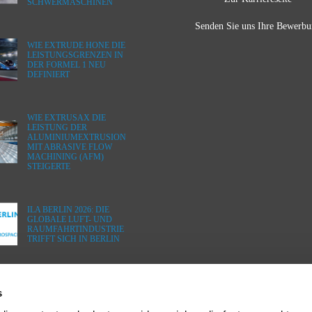
SCHWERMASCHINEN
Senden Sie uns Ihre Bewerb
WIE EXTRUDE HONE DIE
LEISTUNGSGRENZEN IN
DER FORMEL 1 NEU
DEFINIERT
WIE EXTRUSAX DIE
LEISTUNG DER
ALUMINIUMEXTRUSION
MIT ABRASIVE FLOW
MACHINING (AFM)
STEIGERTE
ILA BERLIN 2026: DIE
GLOBALE LUFT- UND
RAUMFAHRTINDUSTRIE
TRIFFT SICH IN BERLIN
s