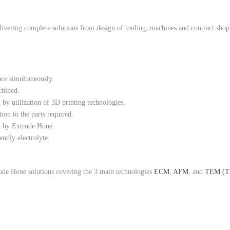
ering complete solutions from design of tooling, machines and contract shop
ce simultaneously.
chined.
 by utilization of 3D printing technologies.
ion to the parts required.
d by Extrude Hone.
dly electrolyte.
ude Hone solutions covering the 3 main technologies
ECM
,
AFM
, and
TEM (T