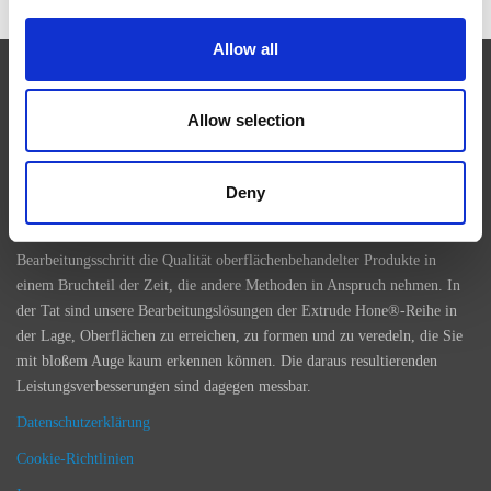
Allow all
EXTRUDE HONE
Allow selection
In Branchen, wie Luft- und Raumfahrt, Automobilbau, Energie und
Medizintechnik, ist die präzise Oberflächenbehandlung zerspanter
Deny
Bauteile für die Verbesserung der Leistung des Endprodukts
entscheidend. Unsere Maschinen verbessern mit einem
Bearbeitungsschritt die Qualität oberflächenbehandelter Produkte in
einem Bruchteil der Zeit, die andere Methoden in Anspruch nehmen. In
der Tat sind unsere Bearbeitungslösungen der Extrude Hone®-Reihe in
der Lage, Oberflächen zu erreichen, zu formen und zu veredeln, die Sie
mit bloßem Auge kaum erkennen können. Die daraus resultierenden
Leistungsverbesserungen sind dagegen messbar.
Datenschutzerklärung
Cookie-Richtlinien