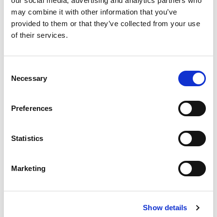
our social media, advertising and analytics partners who
may combine it with other information that you’ve
provided to them or that they’ve collected from your use
of their services.
WIE EXTRUSAX DIE LEISTUNG DER
ALUMINIUMEXTRUSION MIT ABRASIVE FLOW
Consent
MACHINING (AFM) STEIGERTE
Necessary
Selection
Preferences
ILA BERLIN 2026: DIE GLOBALE LUFT- UND
RAUMFAHRTINDUSTRIE TRIFFT SICH IN BERLIN
Statistics
Marketing
RAPID + TCT 2026: DIE FÜHRENDE AM-
VERANSTALTUNG KEHRT IN EINER SICH
Show details
WANDELNDEN INDUSTRIELANDSCHAFT ZURÜCK