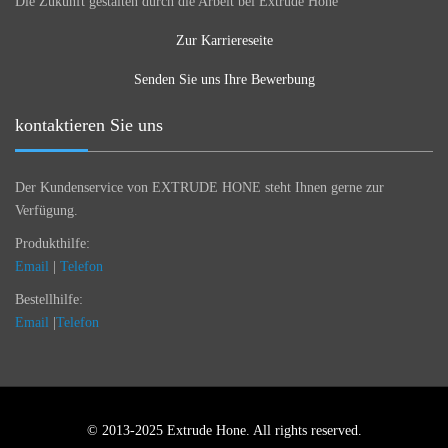
Die Zukunft gestalten durch die Arbeit bei Extrude Hone
Zur Karriereseite
Senden Sie uns Ihre Bewerbung
kontaktieren Sie uns
Der Kundenservice von EXTRUDE HONE steht Ihnen gerne zur
Verfügung.
Produkthilfe:
Email
|
Telefon
Bestellhilfe:
Email
|
Telefon
© 2013-2025 Extrude Hone. All rights reserved.