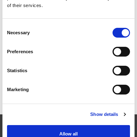
WIE EXTRUSAX DIE LEISTUNG DER
of their services.
ALUMINIUMEXTRUSION MIT ABRASIVE FLOW
MACHINING (AFM) STEIGERTE
Consent
Necessary
Selection
ILA BERLIN 2026: DIE GLOBALE LUFT- UND
Preferences
RAUMFAHRTINDUSTRIE TRIFFT SICH IN BERLIN
Statistics
Marketing
RAPID + TCT 2026: DIE FÜHRENDE AM-
VERANSTALTUNG KEHRT IN EINER SICH
WANDELNDEN INDUSTRIELANDSCHAFT ZURÜCK
Show details
EXTRUDE HONE
Allow all