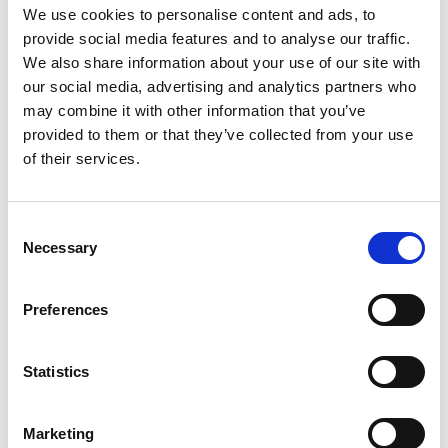
EIN ENTSCHEIDENDER FAKTOR FÜR DIE
We use cookies to personalise content and ads, to
ZUVERLÄSSIGKEIT VON SCHWERMASCHINEN
provide social media features and to analyse our traffic.
We also share information about your use of our site with
our social media, advertising and analytics partners who
may combine it with other information that you’ve
provided to them or that they’ve collected from your use
WIE EXTRUDE HONE DIE LEISTUNGSGRENZEN IN DER
of their services.
FORMEL 1 NEU DEFINIERT
Consent
Necessary
Selection
WIE EXTRUSAX DIE LEISTUNG DER
ALUMINIUMEXTRUSION MIT ABRASIVE FLOW
Preferences
MACHINING (AFM) STEIGERTE
Statistics
Marketing
ILA BERLIN 2026: DIE GLOBALE LUFT- UND