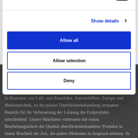
RAUMFAHRTINDUSTRIE TRIFFT SICH IN BERLIN
Show details
RAPID + TCT 2026: DIE FÜHRENDE AM-
Allow all
VERANSTALTUNG KEHRT IN EINER SICH
WANDELNDEN INDUSTRIELANDSCHAFT ZURÜCK
Allow selection
EXTRUDE HONE
Deny
In Branchen, wie Luft- und Raumfahrt, Automobilbau, Energie und
Medizintechnik, ist die präzise Oberflächenbehandlung zerspanter
Bauteile für die Verbesserung der Leistung des Endprodukts
entscheidend. Unsere Maschinen verbessern mit einem
Bearbeitungsschritt die Qualität oberflächenbehandelter Produkte in
einem Bruchteil der Zeit, die andere Methoden in Anspruch nehmen. In