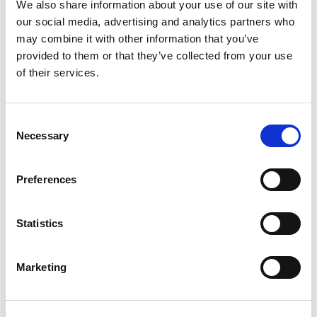
We also share information about your use of our site with
our social media, advertising and analytics partners who
WIE EXTRUDE HONE DIE LEISTUNGSGRENZEN IN DER
FORMEL 1 NEU DEFINIERT
may combine it with other information that you’ve
provided to them or that they’ve collected from your use
of their services.
Consent
WIE EXTRUSAX DIE LEISTUNG DER
ALUMINIUMEXTRUSION MIT ABRASIVE FLOW
Necessary
Selection
MACHINING (AFM) STEIGERTE
Preferences
Statistics
ILA BERLIN 2026: DIE GLOBALE LUFT- UND
RAUMFAHRTINDUSTRIE TRIFFT SICH IN BERLIN
Marketing