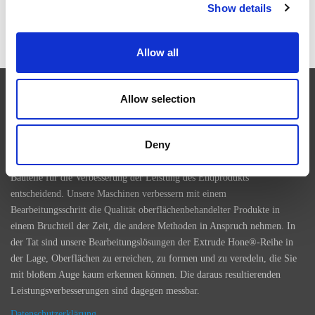
Show details
RAPID + TCT 2026: DIE FÜHRENDE AM-
VERANSTALTUNG KEHRT IN EINER SICH
WANDELNDEN INDUSTRIELANDSCHAFT ZURÜCK
Allow all
Allow selection
EXTRUDE HONE
Deny
In Branchen, wie Luft- und Raumfahrt, Automobilbau, Energie und
Medizintechnik, ist die präzise Oberflächenbehandlung zerspanter
Bauteile für die Verbesserung der Leistung des Endprodukts
entscheidend. Unsere Maschinen verbessern mit einem
Bearbeitungsschritt die Qualität oberflächenbehandelter Produkte in
einem Bruchteil der Zeit, die andere Methoden in Anspruch nehmen. In
der Tat sind unsere Bearbeitungslösungen der Extrude Hone®-Reihe in
der Lage, Oberflächen zu erreichen, zu formen und zu veredeln, die Sie
mit bloßem Auge kaum erkennen können. Die daraus resultierenden
Leistungsverbesserungen sind dagegen messbar.
Datenschutzerklärung