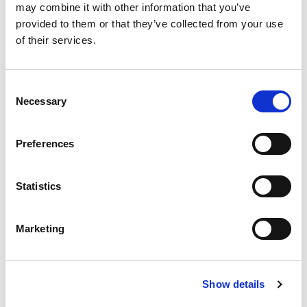
may combine it with other information that you’ve
for:
provided to them or that they’ve collected from your use
of their services.
Neueste Beiträge
Consent
Necessary
Selection
ENTGRATEN VON HYDRAULIKVERTEILERBLÖCKEN:
Preferences
EIN ENTSCHEIDENDER FAKTOR FÜR DIE
ZUVERLÄSSIGKEIT VON SCHWERMASCHINEN
Statistics
Marketing
WIE EXTRUDE HONE DIE LEISTUNGSGRENZEN IN DER
FORMEL 1 NEU DEFINIERT
Show details