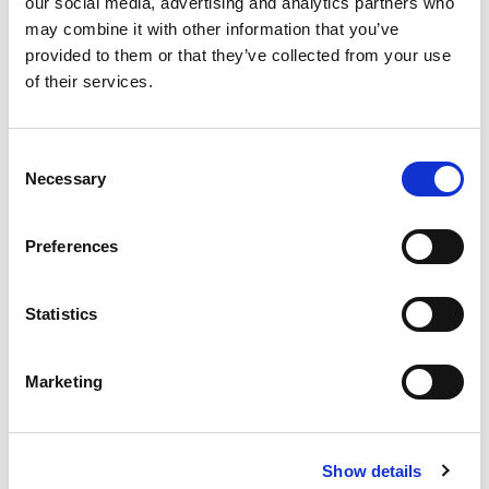
our social media, advertising and analytics partners who
including environmental control packs and cold air units for a leading
may combine it with other information that you’ve
global customer.
provided to them or that they’ve collected from your use
of their services.
Full list of capabilities can be found on our website:
https://fgpltd.co.uk/fgp-lufton
Consent
Necessary
Selection
Categories
Client Testimonials
,
Company News
Preferences
Druckfließläppen
,
Kundenmeinung
,
Statistics
Tags
Luftfahrt
,
Neuigkeiten zum Unternehmen
Marketing
Show details