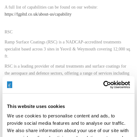
A full list of capabilities can be found on our website:
https://fgpltd.co.uk/about-us/capability
RSC
Ramp Surface Coatings (RSC) is a NADCAP-accredited treatments
specialist based across 3 sites in Yeovil & Weymouth covering 12,000 sq.
ft.
RSC is a leading provider of metal treatments and surface coatings for
the aerospace and defence sectors, offering a range of services including
lab testing & REACH compliance for some of the UK’s biggest
companies.
Full list of capabilities can be found on our website:
https://rampsurfacecoatings.co.uk/services
This website uses cookies
FGP Lufton
We use cookies to personalise content and ads, to
FGP Lufton, based in Yeovil, is an AS9100D and NADCAP accredited
provide social media features and to analyse our traffic.
site offering a wide range of special processes, as well as having its own
We also share information about your use of our site with
machining capability. The company has an extensive portfolio of parts,