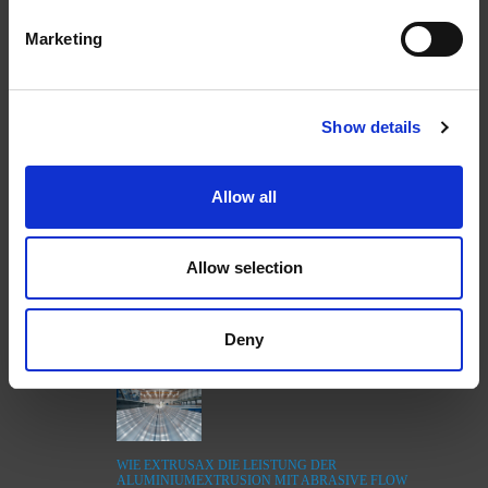
Neueste Beiträge
Marketing
Show details
ENTGRATEN VON HYDRAULIKVERTEILERBLÖCKEN:
EIN ENTSCHEIDENDER FAKTOR FÜR DIE
ZUVERLÄSSIGKEIT VON SCHWERMASCHINEN
Allow all
Allow selection
WIE EXTRUDE HONE DIE LEISTUNGSGRENZEN IN DER
FORMEL 1 NEU DEFINIERT
Deny
WIE EXTRUSAX DIE LEISTUNG DER
ALUMINIUMEXTRUSION MIT ABRASIVE FLOW