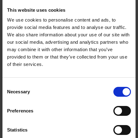
Bauteile für die Verbesserung der Leistung des Endprodukts
This website uses cookies
entscheidend. Unsere Maschinen verbessern mit einem
Bearbeitungsschritt die Qualität oberflächenbehandelter Produkte in
We use cookies to personalise content and ads, to
einem Bruchteil der Zeit, die andere Methoden in Anspruch nehmen. In
provide social media features and to analyse our traffic.
der Tat sind unsere Bearbeitungslösungen der Extrude Hone®-Reihe in
We also share information about your use of our site with
der Lage, Oberflächen zu erreichen, zu formen und zu veredeln, die Sie
our social media, advertising and analytics partners who
mit bloßem Auge kaum erkennen können. Die daraus resultierenden
may combine it with other information that you’ve
Leistungsverbesserungen sind dagegen messbar.
provided to them or that they’ve collected from your use
of their services.
Datenschutzerklärung
Cookie-Richtlinien
Impressum
Consent
Necessary
Selection
Einkaufsbedingungen
Allgemeine Geschäftsbedingungen
Preferences
Statistics