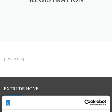
{EVRREGIS}
EXTRUDE HONE
In Branchen, wie Luft- und Raumfahrt, Automobilbau, Energie und
Medizintechnik, ist die präzise Oberflächenbehandlung zerspanter