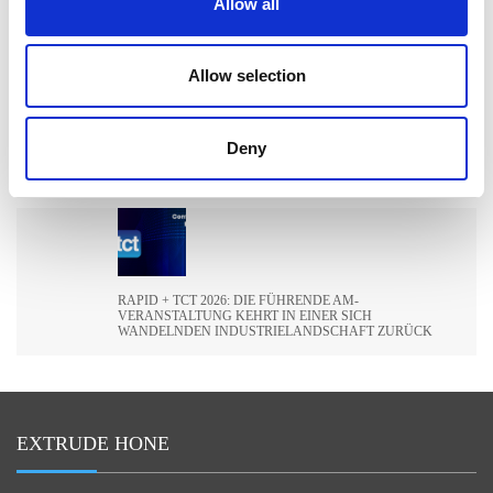
Allow all
MACHINING (AFM) STEIGERTE
Allow selection
Deny
ILA BERLIN 2026: DIE GLOBALE LUFT- UND
RAUMFAHRTINDUSTRIE TRIFFT SICH IN BERLIN
RAPID + TCT 2026: DIE FÜHRENDE AM-
VERANSTALTUNG KEHRT IN EINER SICH
WANDELNDEN INDUSTRIELANDSCHAFT ZURÜCK
EXTRUDE HONE