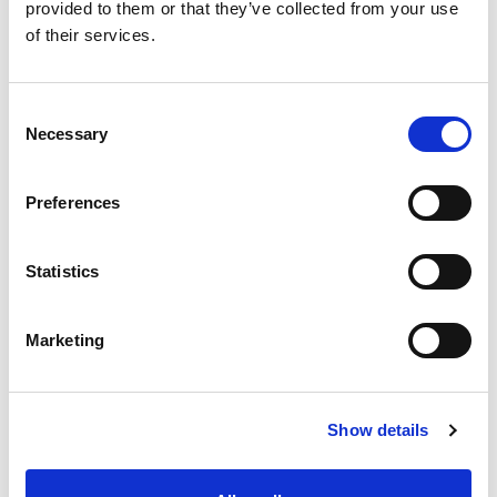
provided to them or that they’ve collected from your use
Neueste Beiträge
of their services.
Consent
Necessary
Selection
ENTGRATEN VON HYDRAULIKVERTEILERBLÖCKEN:
EIN ENTSCHEIDENDER FAKTOR FÜR DIE
ZUVERLÄSSIGKEIT VON SCHWERMASCHINEN
Preferences
Statistics
WIE EXTRUDE HONE DIE LEISTUNGSGRENZEN IN DER
Marketing
FORMEL 1 NEU DEFINIERT
Show details
WIE EXTRUSAX DIE LEISTUNG DER
ALUMINIUMEXTRUSION MIT ABRASIVE FLOW