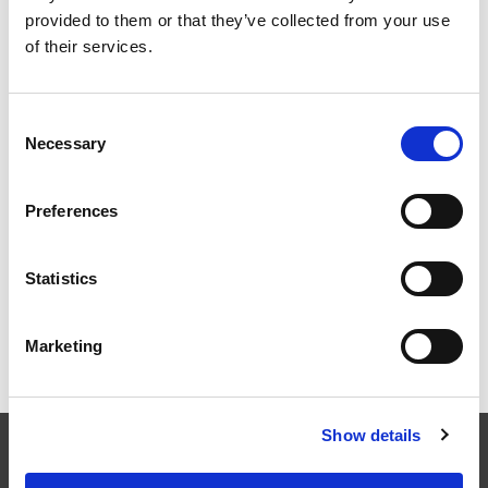
WIE EXTRUSAX DIE LEISTUNG DER
provided to them or that they’ve collected from your use
ALUMINIUMEXTRUSION MIT ABRASIVE FLOW
MACHINING (AFM) STEIGERTE
of their services.
Consent
Necessary
Selection
ILA BERLIN 2026: DIE GLOBALE LUFT- UND
RAUMFAHRTINDUSTRIE TRIFFT SICH IN BERLIN
Preferences
Statistics
RAPID + TCT 2026: DIE FÜHRENDE AM-
VERANSTALTUNG KEHRT IN EINER SICH
Marketing
WANDELNDEN INDUSTRIELANDSCHAFT ZURÜCK
Show details
EXTRUDE HONE