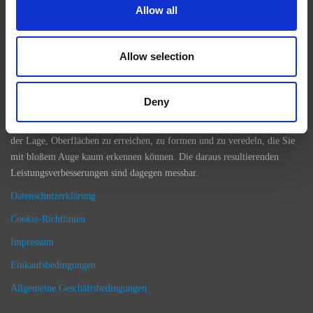
Allow all
In Branchen, wie Luft- und Raumfahrt, Automobilbau, Energie und
Medizintechnik, ist die präzise Oberflächenbehandlung zerspanter
Allow selection
Bauteile für die Verbesserung der Leistung des Endprodukts
entscheidend. Unsere Maschinen verbessern mit einem
Bearbeitungsschritt die Qualität oberflächenbehandelter Produkte in
Deny
einem Bruchteil der Zeit, die andere Methoden in Anspruch nehmen. In
der Tat sind unsere Bearbeitungslösungen der Extrude Hone®-Reihe in
der Lage, Oberflächen zu erreichen, zu formen und zu veredeln, die Sie
mit bloßem Auge kaum erkennen können. Die daraus resultierenden
Leistungsverbesserungen sind dagegen messbar.
Datenschutzerklärung
Cookie-Richtlinien
Impressum
Einkaufsbedingungen
Allgemeine Geschäftsbedingungen