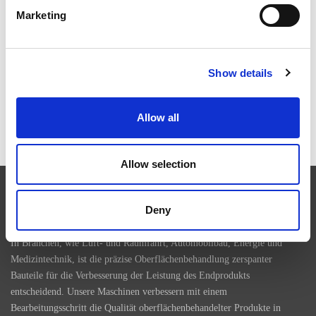
ILA BERLIN 2026: DIE GLOBALE LUFT- UND
Marketing
RAUMFAHRTINDUSTRIE TRIFFT SICH IN BERLIN
Show details
RAPID + TCT 2026: DIE FÜHRENDE AM-
Allow all
VERANSTALTUNG KEHRT IN EINER SICH
WANDELNDEN INDUSTRIELANDSCHAFT ZURÜCK
Allow selection
EXTRUDE HONE
Deny
In Branchen, wie Luft- und Raumfahrt, Automobilbau, Energie und
Medizintechnik, ist die präzise Oberflächenbehandlung zerspanter
Bauteile für die Verbesserung der Leistung des Endprodukts
entscheidend. Unsere Maschinen verbessern mit einem
Bearbeitungsschritt die Qualität oberflächenbehandelter Produkte in