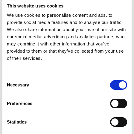
This website uses cookies
ENTGRATEN VON HYDRAULIKVERTEILERBLÖCKEN:
EIN ENTSCHEIDENDER FAKTOR FÜR DIE
We use cookies to personalise content and ads, to
ZUVERLÄSSIGKEIT VON SCHWERMASCHINEN
provide social media features and to analyse our traffic.
We also share information about your use of our site with
our social media, advertising and analytics partners who
may combine it with other information that you’ve
provided to them or that they’ve collected from your use
WIE EXTRUDE HONE DIE LEISTUNGSGRENZEN IN DER
FORMEL 1 NEU DEFINIERT
of their services.
Consent
Necessary
Selection
WIE EXTRUSAX DIE LEISTUNG DER
ALUMINIUMEXTRUSION MIT ABRASIVE FLOW
MACHINING (AFM) STEIGERTE
Preferences
Statistics