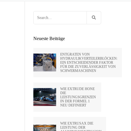
 HUNTLEY
OCK
EN VON FEUERWAFFEN
HOLTE VON
Search
E
G FÜR
RIFLING
for:
ENPRESSEN
SA
Neueste Beiträge
IDE CA –
ENTGRATEN VON
HYDRAULIKVERTEILERBLÖCKEN:
EIN ENTSCHEIDENDER FAKTOR
PVT LTD
FÜR DIE ZUVERLÄSSIGKEIT VON
SCHWERMASCHINEN
SATO –
WIE EXTRUDE HONE
DIE
LEISTUNGSGRENZEN
HAI)
IN DER FORMEL 1
NEU DEFINIERT
WIE EXTRUSAX DIE
LEISTUNG DER