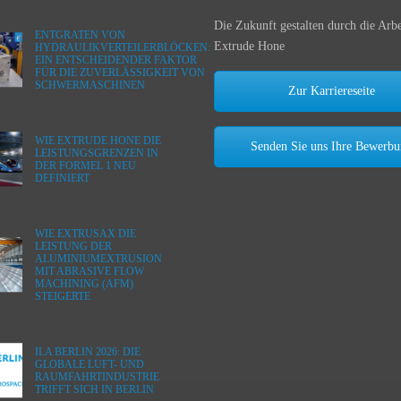
Die Zukunft gestalten durch die Arbe
ENTGRATEN VON
Extrude Hone
HYDRAULIKVERTEILERBLÖCKEN:
EIN ENTSCHEIDENDER FAKTOR
FÜR DIE ZUVERLÄSSIGKEIT VON
SCHWERMASCHINEN
Zur Karriereseite
WIE EXTRUDE HONE DIE
Senden Sie uns Ihre Bewerb
LEISTUNGSGRENZEN IN
DER FORMEL 1 NEU
DEFINIERT
WIE EXTRUSAX DIE
LEISTUNG DER
ALUMINIUMEXTRUSION
MIT ABRASIVE FLOW
MACHINING (AFM)
STEIGERTE
ILA BERLIN 2026: DIE
GLOBALE LUFT- UND
RAUMFAHRTINDUSTRIE
TRIFFT SICH IN BERLIN