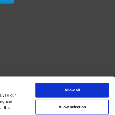
Allow all
alyse our
ing and
Allow selection
r that