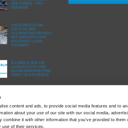
DER FORMEL 1 NEU
DEFINIERT
WIE EXTRUSAX DIE
LEISTUNG DER
ALUMINIUMEXTRUSION
MIT ABRASIVE FLOW
MACHINING (AFM)
STEIGERTE
ILA BERLIN 2026: DIE
GLOBALE LUFT- UND
RAUMFAHRTINDUSTRIE
TRIFFT SICH IN BERLIN
s
ise content and ads, to provide social media features and to an
rmation about your use of our site with our social media, advertis
 combine it with other information that you’ve provided to them o
 use of their services.