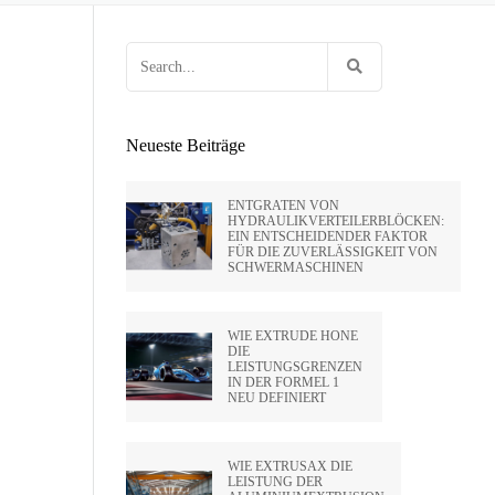
 HUNTLEY
OCK
EN VON FEUERWAFFEN
HOLTE VON
Search
E
G FÜR
RIFLING
for:
ENPRESSEN
SA
Neueste Beiträge
IDE CA –
ENTGRATEN VON
HYDRAULIKVERTEILERBLÖCKEN:
EIN ENTSCHEIDENDER FAKTOR
PVT LTD
FÜR DIE ZUVERLÄSSIGKEIT VON
SCHWERMASCHINEN
SATO –
WIE EXTRUDE HONE
DIE
LEISTUNGSGRENZEN
HAI)
IN DER FORMEL 1
NEU DEFINIERT
WIE EXTRUSAX DIE
LEISTUNG DER