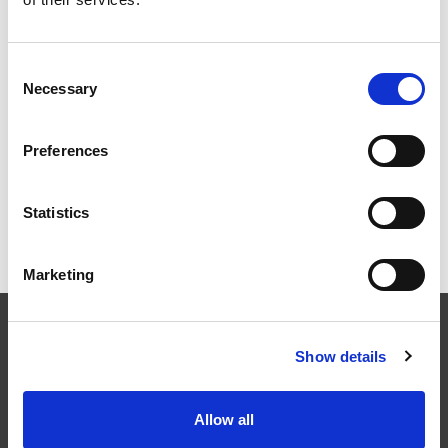
Consent
ILA BERLIN 2026: DIE GLOBALE LUFT- UND
RAUMFAHRTINDUSTRIE TRIFFT SICH IN BERLIN
Necessary
Selection
Preferences
RAPID + TCT 2026: DIE FÜHRENDE AM-
Statistics
VERANSTALTUNG KEHRT IN EINER SICH
WANDELNDEN INDUSTRIELANDSCHAFT ZURÜCK
Marketing
EXTRUDE HONE
Show details
In Branchen, wie Luft- und Raumfahrt, Automobilbau, Energie und
Allow all
Medizintechnik, ist die präzise Oberflächenbehandlung zerspanter