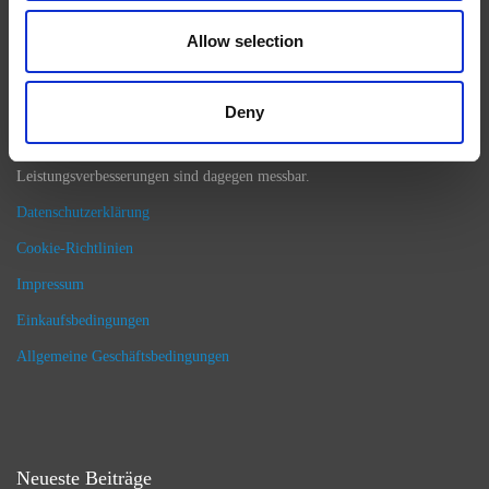
Bauteile für die Verbesserung der Leistung des Endprodukts
entscheidend. Unsere Maschinen verbessern mit einem
Allow selection
Bearbeitungsschritt die Qualität oberflächenbehandelter Produkte in
einem Bruchteil der Zeit, die andere Methoden in Anspruch nehmen. In
der Tat sind unsere Bearbeitungslösungen der Extrude Hone®-Reihe in
Deny
der Lage, Oberflächen zu erreichen, zu formen und zu veredeln, die Sie
mit bloßem Auge kaum erkennen können. Die daraus resultierenden
Leistungsverbesserungen sind dagegen messbar.
Datenschutzerklärung
Cookie-Richtlinien
Impressum
Einkaufsbedingungen
Allgemeine Geschäftsbedingungen
Neueste Beiträge