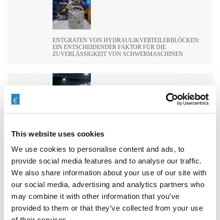
ENTGRATEN VON HYDRAULIKVERTEILERBLÖCKEN:
EIN ENTSCHEIDENDER FAKTOR FÜR DIE
ZUVERLÄSSIGKEIT VON SCHWERMASCHINEN
WIE EXTRUDE HONE DIE LEISTUNGSGRENZEN IN DER
FORMEL 1 NEU DEFINIERT
This website uses cookies
We use cookies to personalise content and ads, to
provide social media features and to analyse our traffic.
We also share information about your use of our site with
WIE EXTRUSAX DIE LEISTUNG DER
our social media, advertising and analytics partners who
ALUMINIUMEXTRUSION MIT ABRASIVE FLOW
MACHINING (AFM) STEIGERTE
may combine it with other information that you’ve
provided to them or that they’ve collected from your use
of their services.