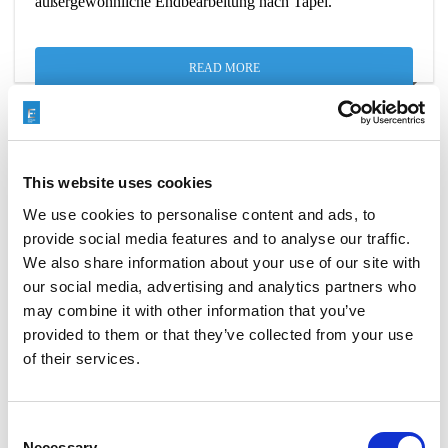
außergewöhnliche Endbearbeitung nach Tapei.
READ MORE
This website uses cookies
AUTOMATISIERTE FINISHING-
We use cookies to personalise content and ads, to
LÖSUNGEN VON EXTRUDE HONE
provide social media features and to analyse our traffic.
AUF DER MECSPE 2025
We also share information about your use of our site with
our social media, advertising and analytics partners who
FEBRUARY 19, 2025
NO COMMENTS
EVENTS
may combine it with other information that you’ve
provided to them or that they’ve collected from your use
of their services.
Extrude Hone wird erneut an der
MECSPE
teilnehmen,
um automatisierte Entgratungslösungen vorzustellen, die
der Fertigungsindustrie zugute kommen.
Consent
Necessary