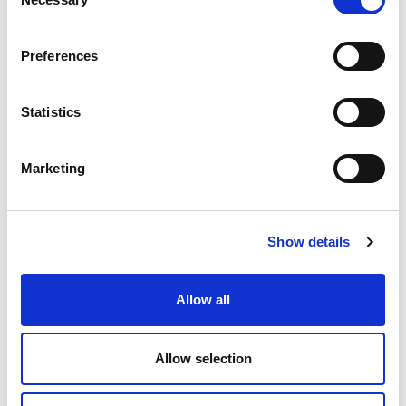
Selection
Am Stand von Extrude Hone können Sie erstklassige
Entgratungstechniken kennenlernen, darunter thermische,
Preferences
elektrochemische und abrassive Fließbearbeitung, die
außergewöhnliche Entgratungsmöglichkeiten bieten.
Statistics
READ MORE
Marketing
Show details
IWA 2025 : ECM RIFLING UND
ENTGRATEN SOLUTIONS VON
Allow all
EXTRUDE HONE
FEBRUARY 10, 2025
NO COMMENTS
EVENTS
Allow selection