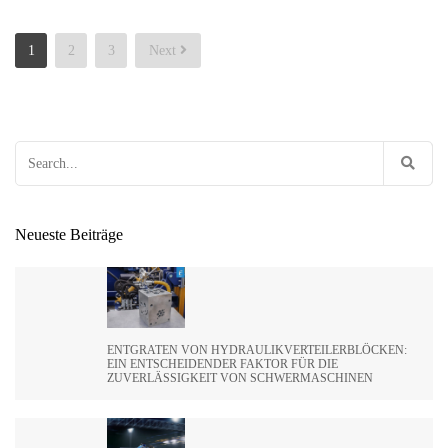
Posts
1
2
3
Next
pagination
Search
for:
Neueste Beiträge
ENTGRATEN VON HYDRAULIKVERTEILERBLÖCKEN:
EIN ENTSCHEIDENDER FAKTOR FÜR DIE
ZUVERLÄSSIGKEIT VON SCHWERMASCHINEN