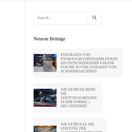
 HUNTLEY
OCK
EN VON FEUERWAFFEN
HOLTE VON
Search
E
G FÜR
RIFLING
for:
ENPRESSEN
SA
Neueste Beiträge
IDE CA –
ENTGRATEN VON
HYDRAULIKVERTEILERBLÖCKEN:
EIN ENTSCHEIDENDER FAKTOR
PVT LTD
FÜR DIE ZUVERLÄSSIGKEIT VON
SCHWERMASCHINEN
SATO –
WIE EXTRUDE HONE
DIE
LEISTUNGSGRENZEN
HAI)
IN DER FORMEL 1
NEU DEFINIERT
WIE EXTRUSAX DIE
LEISTUNG DER