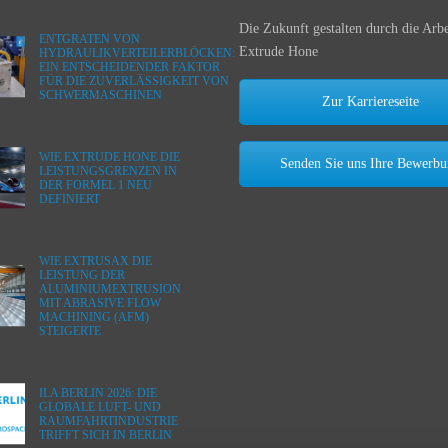
Die Zukunft gestalten durch die Arbe
ENTGRATEN VON
Extrude Hone
HYDRAULIKVERTEILERBLÖCKEN:
EIN ENTSCHEIDENDER FAKTOR
FÜR DIE ZUVERLÄSSIGKEIT VON
SCHWERMASCHINEN
Zur Karriereseite
WIE EXTRUDE HONE DIE
Senden Sie uns Ihre Bewerb
LEISTUNGSGRENZEN IN
DER FORMEL 1 NEU
DEFINIERT
WIE EXTRUSAX DIE
LEISTUNG DER
ALUMINIUMEXTRUSION
MIT ABRASIVE FLOW
MACHINING (AFM)
STEIGERTE
ILA BERLIN 2026: DIE
GLOBALE LUFT- UND
RAUMFAHRTINDUSTRIE
TRIFFT SICH IN BERLIN