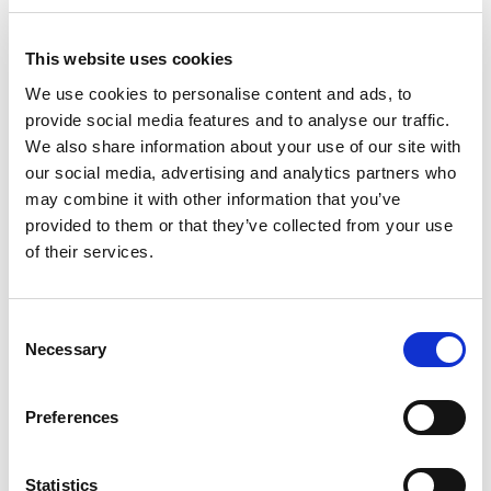
VISITS EXTRUDE HONE – IRWIN
This website uses cookies
OCTOBER 30, 2018
NO COMMENTS
We use cookies to personalise content and ads, to
COMPANY NEWS
,
MACHINING PROCESS
provide social media features and to analyse our traffic.
Recently Extrude Hone had the pleasure of hosting Performance
We also share information about your use of our site with
Diesel Inc. (PDI) at our Irwin facility, located just outside of
our social media, advertising and analytics partners who
Pittsburgh, PA.
may combine it with other information that you’ve
provided to them or that they’ve collected from your use
of their services.
READ MORE
Consent
Necessary
Selection
Preferences
Search
for:
Statistics