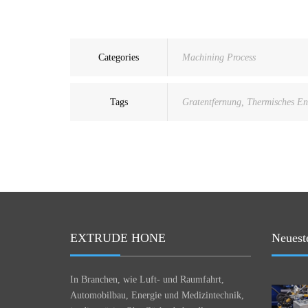
Categories
Machining Process
Tags
Gratentfernung
,
Thermisches E
EXTRUDE HONE
Neuest
In Branchen, wie Luft- und Raumfahrt,
Automobilbau, Energie und Medizintechnik,