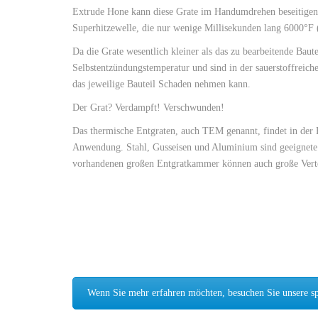
Extrude Hone kann diese Grate im Handumdrehen beseitigen. 
Superhitzewelle, die nur wenige Millisekunden lang 6000°F 
Da die Grate wesentlich kleiner als das zu bearbeitende Bautei
Selbstentzündungstemperatur und sind in der sauerstoffreich
das jeweilige Bauteil Schaden nehmen kann.
Der Grat? Verdampft! Verschwunden!
Das thermische Entgraten, auch TEM genannt, findet in der F
Anwendung. Stahl, Gusseisen und Aluminium sind geeignete
vorhandenen großen Entgratkammer können auch große Vertei
Wenn Sie mehr erfahren möchten, besuchen Sie unsere sp