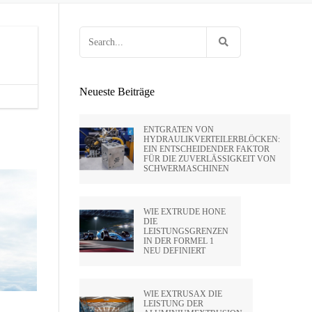
 HUNTLEY
OCK
EN VON FEUERWAFFEN
HOLTE VON
Search
E
G FÜR
RIFLING
for:
ENPRESSEN
SA
Neueste Beiträge
IDE CA –
ENTGRATEN VON
HYDRAULIKVERTEILERBLÖCKEN:
EIN ENTSCHEIDENDER FAKTOR
PVT LTD
FÜR DIE ZUVERLÄSSIGKEIT VON
SCHWERMASCHINEN
SATO –
WIE EXTRUDE HONE
DIE
LEISTUNGSGRENZEN
HAI)
IN DER FORMEL 1
NEU DEFINIERT
WIE EXTRUSAX DIE
LEISTUNG DER