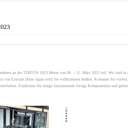
BEARBEITUNG (DYNAMIC ECM)
EXTRUDE HONE LLC –
SCHUSSWAFFEN
IONENBL
ENTGRAT
– USA
GENERALÜBER
ENTGRATEN
EXTRUDE HON
WERKZEU
BARREL 
EXTRUDE HONE LLC –
TABLETT
023
STERLING HEIGHTS – U
EXTRUDE HONE RIVERS
USA
EXTRUDE HONE INDIA 
men an der TIMTOS 2023 Messe von 06. – 11. März 2023 teil. Wir sind in d
EXTRUDE HONE K.K. MI
wa von Extrude Hone Japan wird Sie willkommen heißen. Kommen Sie vorbei
JAPAN
nterhalten. Entdecken Sie einige faszinierende fertige Komponenten und gehen
EXTRUDE HONE (SHANG
CO., LTD – CHINA