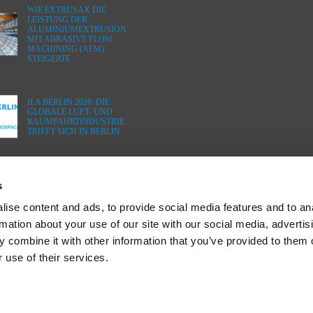
WIE EXTRUSAX DIE
LEISTUNG DER
ALUMINIUMEXTRUSION
MIT ABRASIVE FLOW
MACHINING (AFM)
STEIGERTE
ILA BERLIN 2026: DIE
GLOBALE LUFT- UND
RAUMFAHRTINDUSTRIE
TRIFFT SICH IN BERLIN
s
ise content and ads, to provide social media features and to an
rmation about your use of our site with our social media, advertis
 combine it with other information that you’ve provided to them o
 use of their services.