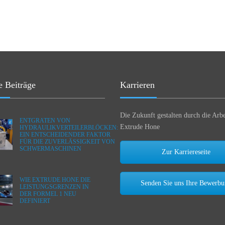
e Beiträge
Karrieren
Die Zukunft gestalten durch die Arbe
ENTGRATEN VON
Extrude Hone
HYDRAULIKVERTEILERBLÖCKEN:
EIN ENTSCHEIDENDER FAKTOR
FÜR DIE ZUVERLÄSSIGKEIT VON
SCHWERMASCHINEN
Zur Karriereseite
WIE EXTRUDE HONE DIE
Senden Sie uns Ihre Bewerb
LEISTUNGSGRENZEN IN
DER FORMEL 1 NEU
DEFINIERT