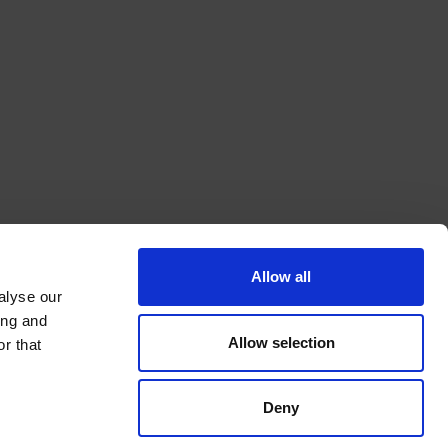
Allow all
alyse our
ing and
Allow selection
r that
Deny