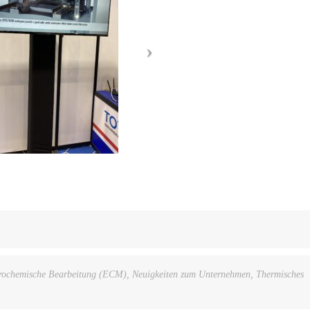
trochemische Bearbeitung (ECM)
,
Neuigkeiten zum Unternehmen
,
Thermisches