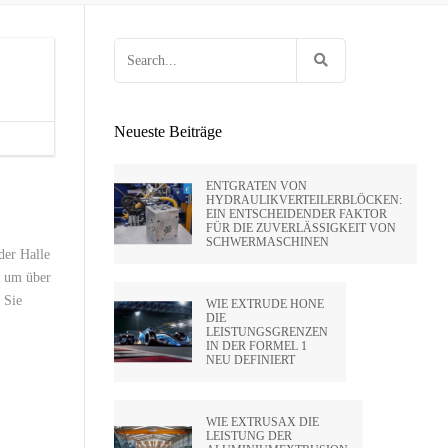
 HUNTLEY
OCK
EN VON FEUERWAFFEN
HOLTE VON
Search
E
G FÜR
RIFLING
for:
ENPRESSEN
SA
Neueste Beiträge
IDE CA –
ENTGRATEN VON
HYDRAULIKVERTEILERBLÖCKEN:
EIN ENTSCHEIDENDER FAKTOR
PVT LTD
FÜR DIE ZUVERLÄSSIGKEIT VON
SCHWERMASCHINEN
er Halle
SATO –
, um über
 Sie
WIE EXTRUDE HONE
DIE
LEISTUNGSGRENZEN
HAI)
IN DER FORMEL 1
NEU DEFINIERT
WIE EXTRUSAX DIE
LEISTUNG DER