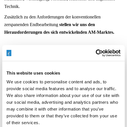
Technik.
Zusätzlich zu den Anforderungen der konventionellen
zerspanenden Endbearbeitung
stellen wir uns den
Herausforderungen des sich entwickelnden AM-Marktes.
Druckfliessläppen/ Strömungsschleifen (AFM)
Druckfliessläppen/ Strömungsschleifen (AFM)
kann
Ihre
Anforderungen an das Polieren und die Kantenverrundung
This website uses cookies
erfüllen
. Mit dieser Technologie lassen sich Polier- und
We use cookies to personalise content and ads, to
Kantenverrundungsanforderungen effizient erfüllen und die
provide social media features and to analyse our traffic.
Oberflächenglätte im Vergleich zur ursprünglichen Rauheit um
We also share information about your use of our site with
our social media, advertising and analytics partners who
das Zehnfache verbessern. AFM ist ideal für die Medizin-, Luft-
may combine it with other information that you’ve
und Raumfahrt- sowie die Energiebranche und gewährleistet
provided to them or that they’ve collected from your use
einen
verbesserten Fluss und Sauberkeit.
of their services.