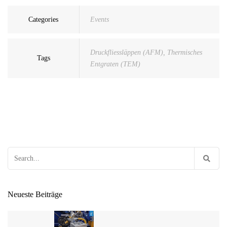
Categories
Events
Druckfliessläppen (AFM)
,
Thermisches
Tags
Entgraten (TEM)
Search
for:
Neueste Beiträge