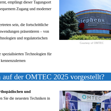
rnt, empfängt dieser Tagungsort
t bequemem Zugang und moderner
rtreten sein, die fortschrittliche
nwendungen präsentieren – von
hnologien und regulatorischen
Courtesy of OMTEC
e spezialisierten Technologien für
g kennenzulernen
 auf der OMTEC 2025 vorgestellt?
rthopädischen und
n Sie die neuesten Techniken in