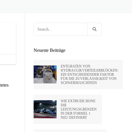
 HUNTLEY
OCK
EN VON FEUERWAFFEN
HOLTE VON
E
G FÜR
RIFLING
ENPRESSEN
Search
SA
for:
IDE CA –
Neueste Beiträge
PVT LTD
ENTGRATEN VON
HYDRAULIKVERTEILERBLÖCKEN:
EIN ENTSCHEIDENDER FAKTOR
FÜR DIE ZUVERLÄSSIGKEIT VON
SATO –
SCHWERMASCHINEN
tetes
HAI)
WIE EXTRUDE HONE
DIE
LEISTUNGSGRENZEN
IN DER FORMEL 1
NEU DEFINIERT