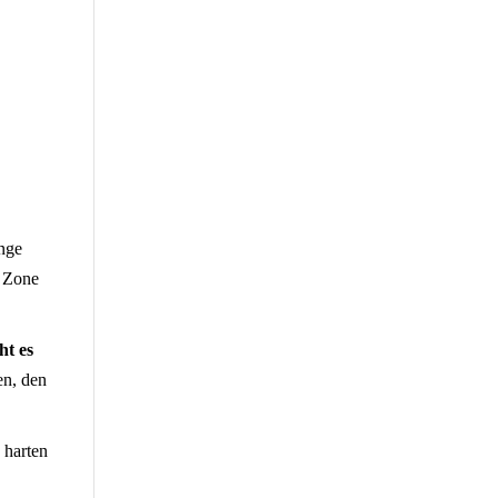
enge
n Zone
ht es
en, den
 harten