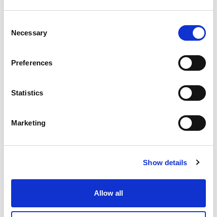
Extrude Hone nimmt wieder einmal an der
Shot Show
Consent
in Las Vegas teil.
Necessary
Selection
Extrude Hone Lösungen für das Rifling werden während
der SHOT WEEK Supplier Showcase gezeigt… und dann
Preferences
haben wir eine besondere Überraschung für
Waffenliebhaber…
Statistics
READ MORE
Marketing
Show details
EXTRUDE HONE BIETET SEIN ECM-
UND TEM-FACHWISSEN IM
Allow all
RAHMEN EINES
SCHULUNGSKURSES AUF DER