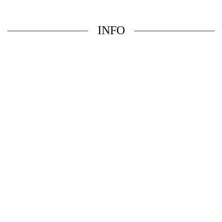
INFO
DIE TECHNOLOGIE
ERSATZTEILE