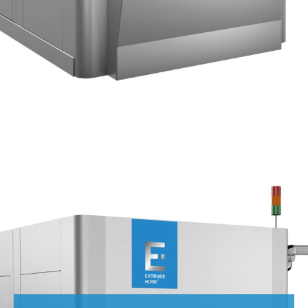
BEREITS ÜBERALL AUF DER WELT
Sobald die neue T-Serie auf den Markt kam, wurde sie sofort
von den Kunden angenommen.
Verschiedene Kammergrößen zur Aufnahme aller Arten von
Teilen
Kunden haben bereits die Automatisierungsfunktionen genutzt,
indem sie die Roboterbeladung hinzugefügt haben, die durch die
eingebaute Vorkonfiguration zum Kinderspiel geworden ist.