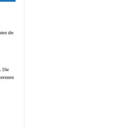
aten die
. Die
rbrennen