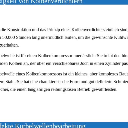
sigkeit von Kolbenverdichtern
ie Konstruktion und das Prinzip eines Kolbenverdichters einfach sin
 zu 50.000 Stunden lang unermüdlich laufen, um die gewünschte Kühlw
zuerhalten.
elwelle ist für einen Kolbenkompressor unerlässlich. Sie treibt den hin
den Kolben an, der über ein verschiebbares Joch in einen Zylinder pas
elwelle eines Kolbenkompressors ist ein kleines, aber komplexes Baut
em Stahl. Sie hat eine charakteristische Form und gut definierte Schmie
cher, die einen langjährigen reibungslosen Betrieb gewährleisten.
rfekte Kurbelwellenbearbeitung