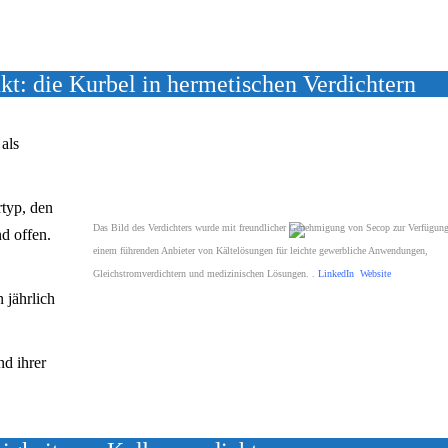
t: die Kurbel in hermetischen Verdichtern
als
typ, den
Das Bild des Verdichters wurde mit freundlicher Genehmigung von Secop zur Verfügung 
nd offen.
einem führenden Anbieter von Kältelösungen für leichte gewerbliche Anwendungen,
Gleichstromverdichtern und medizinischen Lösungen. .
LinkedIn
Website
 jährlich
nd ihrer