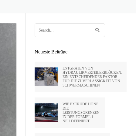
 HUNTLEY
OCK
EN VON FEUERWAFFEN
HOLTE VON
E
G FÜR
RIFLING
ENPRESSEN
Search
SA
for:
IDE CA –
Neueste Beiträge
PVT LTD
ENTGRATEN VON
HYDRAULIKVERTEILERBLÖCKEN:
EIN ENTSCHEIDENDER FAKTOR
FÜR DIE ZUVERLÄSSIGKEIT VON
SATO –
SCHWERMASCHINEN
HAI)
WIE EXTRUDE HONE
DIE
LEISTUNGSGRENZEN
IN DER FORMEL 1
NEU DEFINIERT