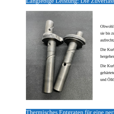
Langlebige Leistung: Die Zuverläs
Obwohl d
sie bis
aufrecht
Die Kurb
hergehen
Die Kurb
gehärtet
und Öllö
Thermisches Entgraten für eine pe