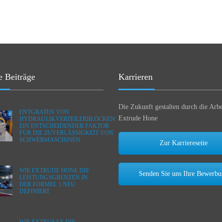
e Beiträge
Karrieren
Die Zukunft gestalten durch die Arbe
ENTGRATEN VON
Extrude Hone
HYDRAULIKVERTEILERBLÖCKEN:
EIN ENTSCHEIDENDER FAKTOR
FÜR DIE ZUVERLÄSSIGKEIT VON
SCHWERMASCHINEN
Zur Karriereseite
WIE EXTRUDE HONE DIE
Senden Sie uns Ihre Bewerb
LEISTUNGSGRENZEN IN
DER FORMEL 1 NEU
DEFINIERT