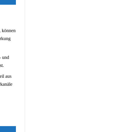
d, können
irkung
- und
st.
eil aus
rkanäle