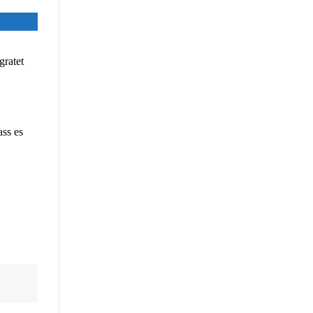
gratet
ass es