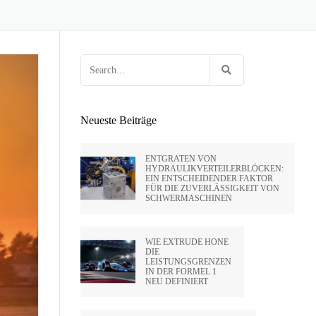
 HUNTLEY
OCK
EN VON FEUERWAFFEN
HOLTE VON
E
G FÜR
RIFLING
ENPRESSEN
Search
SA
for:
IDE CA –
Neueste Beiträge
PVT LTD
ENTGRATEN VON
HYDRAULIKVERTEILERBLÖCKEN:
EIN ENTSCHEIDENDER FAKTOR
FÜR DIE ZUVERLÄSSIGKEIT VON
SATO –
SCHWERMASCHINEN
HAI)
WIE EXTRUDE HONE
DIE
LEISTUNGSGRENZEN
IN DER FORMEL 1
NEU DEFINIERT