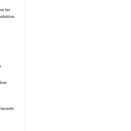
ren bei
roduktion
n
Hone
herstellt