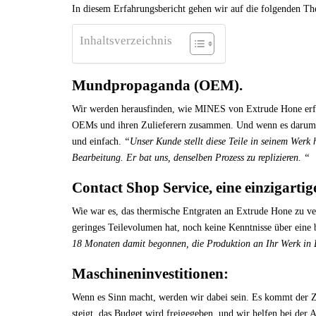
In diesem Erfahrungsbericht gehen wir auf die folgenden Th
Inhaltsverzeichnis
Mundpropaganda (OEM).
Wir werden herausfinden, wie MINES von Extrude Hone erfah
OEMs und ihren Zulieferern zusammen. Und wenn es darum g
und einfach.
“Unser Kunde stellt diese Teile in seinem Werk 
Bearbeitung. Er bat uns, denselben Prozess zu replizieren. “
Contact Shop Service, eine einzigartige
Wie war es, das thermische Entgraten an Extrude Hone zu ve
geringes Teilevolumen hat, noch keine Kenntnisse über eine
18 Monaten damit begonnen, die Produktion an Ihr Werk in 
Maschineninvestitionen:
Wenn es Sinn macht, werden wir dabei sein. Es kommt der Zei
steigt, das Budget wird freigegeben, und wir helfen bei der 