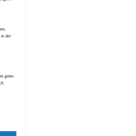
uns,
 in der
in gutes
ch.