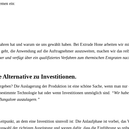
emen ein:
ren hat und warum sie uns gewählt haben. Bei Extrude Hone arbeiten wir mit
eht, die Anwendung auf die Auftragnehmer auszuweiten, machen wir das rei
her und verfügt über ein qualifiziertes Verfahren zum thermischen Entgraten nac
 Alternative zu Investitionen.
rgeben? Die Auslagerung der Produktion ist eine schöne Sache, wenn man nur 
 bestimmte Technologie hat oder wenn Investitionen unmöglich sind.
“Wir habe
Bangalore auszulagern.”
tpunkt, an dem eine Investition sinnvoll ist: Die Anlaufphase ist vorbei, das
Auswahl der richtigen Ausrüstung und sorgen dafür, dass die Einführung so reib