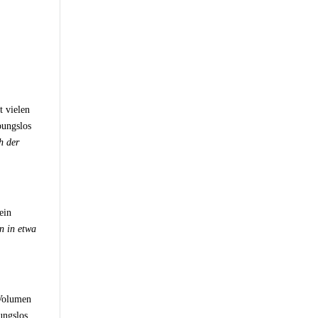
 vielen
bungslos
h der
ein
n in etwa
 Volumen
ungslos